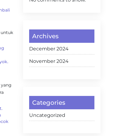
mbali
 untuk
Archives
ng
December 2024
November 2024
yok.
n yang
ra
Categories
t.
n
Uncategorized
ocok