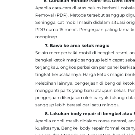
6. Gunakan metode Paint-less Dent Remo
Apabila cara-cara di atas belum berhasil, cob
Removal (PDR). Metode tersebut sanggup digu
Sehingga, cat mobil masih didalam situasi ori
PDR cuma 15 menit. Pengerjaan paling lama kur
menginap.
7. Bawa ke area ketok magic
Selain memperbaiki mobil di bengkel resmi, 
bengkel ketok magic sanggup lebih cepat seba
terjangkau, ongkos perbaikan per panel berkis
tingkat kerusakannya. Harga ketok magic beri
Kelebihan lainnya, pengerjaan di bengkel keto
mengganti parts yang baru ataupun bekas. Pen
pengerjaan dikerjakan oleh banyak tukang dala
sanggup lebih berasal dari satu minggu.
8. Lakukan body repair di bengkel atau S
Apabila mobil masih didalam masa garansi, 
kualitasnya. Bengkel body repair formal kebany