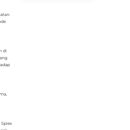
atan.
ode
n di
yang
hadap
ama,
 Spies