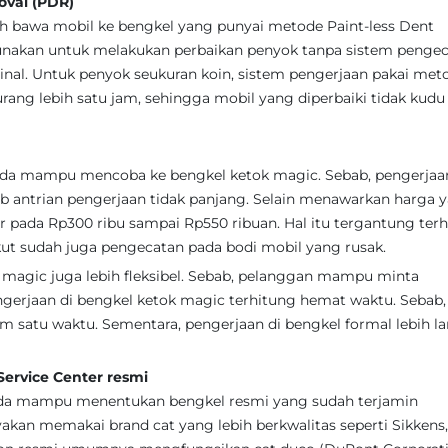
val (PDR)
alah bawa mobil ke bengkel yang punyai metode Paint-less Dent
nakan untuk melakukan perbaikan penyok tanpa sistem pengec
ginal. Untuk penyok seukuran koin, sistem pengerjaan pakai met
ang lebih satu jam, sehingga mobil yang diperbaiki tidak kudu
anda mampu mencoba ke bengkel ketok magic. Sebab, pengerjaa
b antrian pengerjaan tidak panjang. Selain menawarkan harga 
ar pada Rp300 ribu sampai Rp550 ribuan. Hal itu tergantung ter
kut sudah juga pengecatan pada bodi mobil yang rusak.
k magic juga lebih fleksibel. Sebab, pelanggan mampu minta
gerjaan di bengkel ketok magic terhitung hemat waktu. Sebab,
m satu waktu. Sementara, pengerjaan di bengkel formal lebih l
ervice Center resmi
anda mampu menentukan bengkel resmi yang sudah terjamin
akan memakai brand cat yang lebih berkwalitas seperti Sikkens,