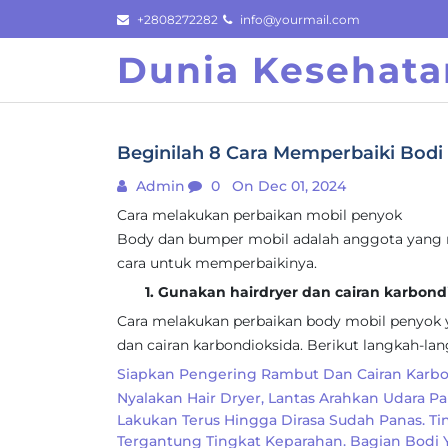
Skip
+2808272282
info@yourmail.com
to
Dunia Kesehata
content
Beginilah 8 Cara Memperbaiki Bodi
Admin
0
On Dec 01, 2024
Cara melakukan perbaikan mobil penyok
Body dan bumper mobil adalah anggota yang re
cara untuk memperbaikinya.
1. Gunakan hairdryer dan cairan karbond
Cara melakukan perbaikan body mobil penyok 
dan cairan karbondioksida. Berikut langkah-la
Siapkan Pengering Rambut Dan Cairan Karbo
Nyalakan Hair Dryer, Lantas Arahkan Udara P
Lakukan Terus Hingga Dirasa Sudah Panas. T
Tergantung Tingkat Keparahan. Bagian Bodi