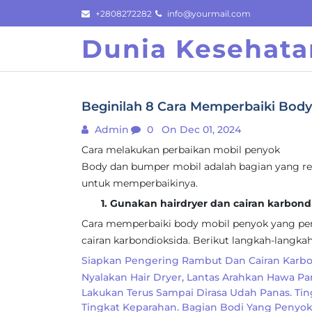
Skip
+2808272282
info@yourmail.com
to
Dunia Kesehata
content
Beginilah 8 Cara Memperbaiki Bod
Admin
0
On Dec 01, 2024
Cara melakukan perbaikan mobil penyok
Body dan bumper mobil adalah bagian yang rent
untuk memperbaikinya.
1. Gunakan hairdryer dan cairan karbond
Cara memperbaiki body mobil penyok yang per
cairan karbondioksida. Berikut langkah-langka
Siapkan Pengering Rambut Dan Cairan Karbo
Nyalakan Hair Dryer, Lantas Arahkan Hawa P
Lakukan Terus Sampai Dirasa Udah Panas. Ti
Tingkat Keparahan. Bagian Bodi Yang Penyok