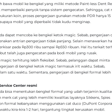
alah bawa mobil ke bengkel yang miliki metode Paint-less Dent 
k memperbaiki penyok tanpa sistem pengecatan. Sehingga, cat 
eukuran koin, proses pengerjaan gunakan metode PDR hanya 15 
 supaya mobil yang diperbaiki tidak kudu menginap.
nda dapat mencoba ke bengkel ketok magic. Sebab, pengerjaan d
nakan antrian pengerjaan tidak panjang. Selain menawarkan h
rkisar pada Rp300 ribu sampai Rp550 ribuan. Hal itu terkait te
but telah juga pengecatan pada bodi mobil yang rusak.
 magic terhitung lebih fleksibel. Sebab, pelanggan dapat minta
gerjaan di bengkel ketok magic termasuk irit waktu. Sebab,
lam satu waktu. Sementara, pengerjaan di bengkel formal lebih
ervice Center resmi
nda bisa menentukan bengkel formal yang udah terjamin kualita
erk cat yang lebih memiliki kwalitas layaknya Sikkens, Spies
non formal kebanyakan menggunakan cat duco (DuPont Corporat
tu kira-kira 1-2 hari, tergantung tingkat kerusakan mobil.