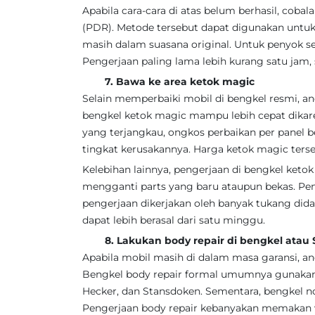
Apabila cara-cara di atas belum berhasil, cob
(PDR). Metode tersebut dapat digunakan untu
masih dalam suasana original. Untuk penyok s
Pengerjaan paling lama lebih kurang satu jam,
7. Bawa ke area ketok magic
Selain memperbaiki mobil di bengkel resmi, a
bengkel ketok magic mampu lebih cepat dikare
yang terjangkau, ongkos perbaikan per panel be
tingkat kerusakannya. Harga ketok magic terse
Kelebihan lainnya, pengerjaan di bengkel ketok
mengganti parts yang baru ataupun bekas. Pen
pengerjaan dikerjakan oleh banyak tukang dida
dapat lebih berasal dari satu minggu.
8. Lakukan body repair di bengkel atau S
Apabila mobil masih di dalam masa garansi, a
Bengkel body repair formal umumnya gunakan m
Hecker, dan Stansdoken. Sementara, bengkel 
Pengerjaan body repair kebanyakan memakan wak