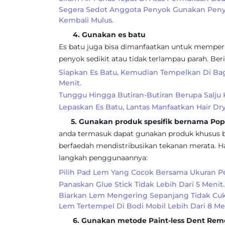
Segera Sedot Anggota Penyok Gunakan Peny
Kembali Mulus.
4. Gunakan es batu
Es batu juga bisa dimanfaatkan untuk memperb
penyok sedikit atau tidak terlampau parah. Ber
Siapkan Es Batu, Kemudian Tempelkan Di Bag
Menit.
Tunggu Hingga Butiran-Butiran Berupa Salju
Lepaskan Es Batu, Lantas Manfaatkan Hair D
5. Gunakan produk spesifik bernama Pop
anda termasuk dapat gunakan produk khusus b
berfaedah mendistribusikan tekanan merata. Ha
langkah penggunaannya:
Pilih Pad Lem Yang Cocok Bersama Ukuran P
Panaskan Glue Stick Tidak Lebih Dari 5 Menit.
Biarkan Lem Mengering Sepanjang Tidak Cuku
Lem Tertempel Di Bodi Mobil Lebih Dari 8 Men
6. Gunakan metode Paint-less Dent Remo