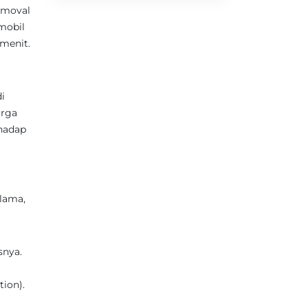
Removal
mobil
menit.
i
arga
rhadap
 lama,
snya.
ion).