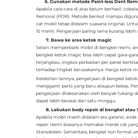
6. Gunakan metode Paint-less Dent Remo
Apabila cara-cara di atas belum berhasil, cob
Removal (PDR). Metode berikut mampu diguna
cat mobil tetap didalam suasana original. Un
15 menit. Pengerjaan paling lama kurang lebih
7. Bawa ke area ketok magic
Selain memperbaiki mobil di bengkel resmi, a
bengkel ketok magic bisa lebih cepat gara-gar
terjangkau, ongkos perbaikan per panel berkis
terhadap tingkat kerusakannya. Harga ketok ma
Kelebihan lainnya, pengerjaan di bengkel keto
mengganti parts yang baru ataupun bekas. Pen
pengerjaan dilaksanakan oleh banyak tukang da
dapat lebih berasal dari satu minggu.
8. Lakukan body repair di bengkel atau S
Apabila mobil masih didalam era garansi, anda 
repair resmi biasanya memakai merek cat yang l
Stansdoken. Sementara, bengkel non formal 