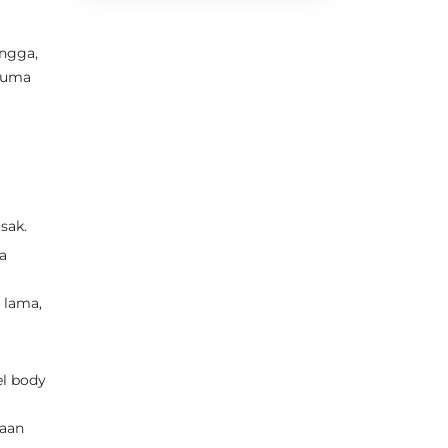
ngga,
 cuma
sak.
a
 lama,
el body
jaan