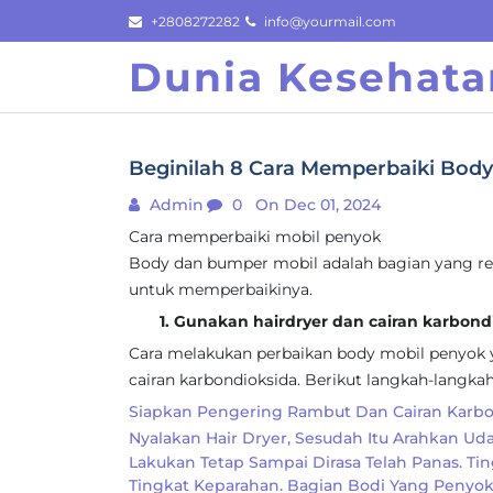
Skip
+2808272282
info@yourmail.com
to
Dunia Kesehata
content
Beginilah 8 Cara Memperbaiki Body
Admin
0
On Dec 01, 2024
Cara memperbaiki mobil penyok
Body dan bumper mobil adalah bagian yang ren
untuk memperbaikinya.
1. Gunakan hairdryer dan cairan karbond
Cara melakukan perbaikan body mobil penyok 
cairan karbondioksida. Berikut langkah-langka
Siapkan Pengering Rambut Dan Cairan Karbo
Nyalakan Hair Dryer, Sesudah Itu Arahkan Ud
Lakukan Tetap Sampai Dirasa Telah Panas. Ti
Tingkat Keparahan. Bagian Bodi Yang Penyo