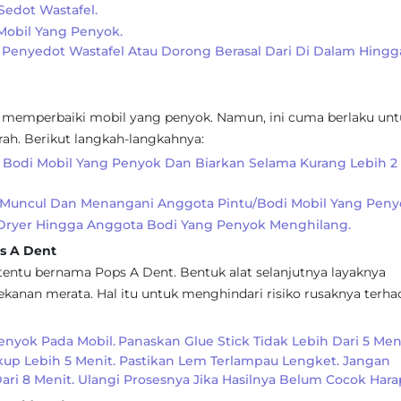
Sedot Wastafel.
Mobil Yang Penyok.
Penyedot Wastafel Atau Dorong Berasal Dari Di Dalam Hingg
memperbaiki mobil yang penyok. Namun, ini cuma berlaku unt
arah. Berikut langkah-langkahnya:
n Bodi Mobil Yang Penyok Dan Biarkan Selama Kurang Lebih 2
ju Muncul Dan Menangani Anggota Pintu/bodi Mobil Yang Peny
 Dryer Hingga Anggota Bodi Yang Penyok Menghilang.
s A Dent
entu bernama Pops A Dent. Bentuk alat selanjutnya layaknya
kanan merata. Hal itu untuk menghindari risiko rusaknya terha
enyok Pada Mobil.
Panaskan Glue Stick Tidak Lebih Dari 5 Meni
kup Lebih 5 Menit. Pastikan Lem Terlampau Lengket. Jangan
ari 8 Menit. Ulangi Prosesnya Jika Hasilnya Belum Cocok Hara