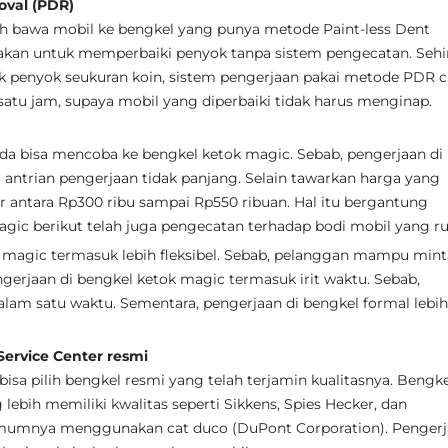
val (PDR)
alah bawa mobil ke bengkel yang punya metode Paint-less Dent
kan untuk memperbaiki penyok tanpa sistem pengecatan. Sehi
tuk penyok seukuran koin, sistem pengerjaan pakai metode PDR
 satu jam, supaya mobil yang diperbaiki tidak harus menginap.
nda bisa mencoba ke bengkel ketok magic. Sebab, pengerjaan di
a antrian pengerjaan tidak panjang. Selain tawarkan harga yang
ar antara Rp300 ribu sampai Rp550 ribuan. Hal itu bergantung
gic berikut telah juga pengecatan terhadap bodi mobil yang ru
k magic termasuk lebih fleksibel. Sebab, pelanggan mampu mint
gerjaan di bengkel ketok magic termasuk irit waktu. Sebab,
lam satu waktu. Sementara, pengerjaan di bengkel formal lebih
ervice Center resmi
bisa pilih bengkel resmi yang telah terjamin kualitasnya. Bengk
ebih memiliki kwalitas seperti Sikkens, Spies Hecker, dan
umumnya menggunakan cat duco (DuPont Corporation). Penger