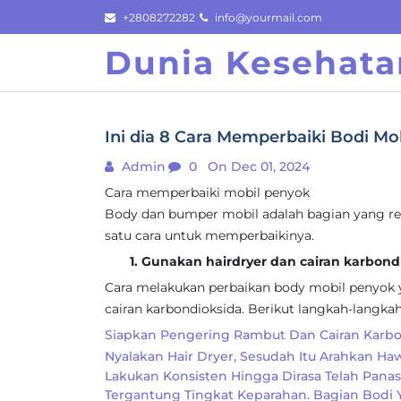
Skip
+2808272282
info@yourmail.com
to
Dunia Kesehata
content
Ini dia 8 Cara Memperbaiki Bodi M
Admin
0
On Dec 01, 2024
Cara memperbaiki mobil penyok
Body dan bumper mobil adalah bagian yang rent
satu cara untuk memperbaikinya.
1. Gunakan hairdryer dan cairan karbond
Cara melakukan perbaikan body mobil penyok 
cairan karbondioksida. Berikut langkah-langka
Siapkan Pengering Rambut Dan Cairan Karbo
Nyalakan Hair Dryer, Sesudah Itu Arahkan H
Lakukan Konsisten Hingga Dirasa Telah Pana
Tergantung Tingkat Keparahan. Bagian Bodi