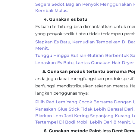
Segera Sedot Bagian Penyok Menggunakan P
Kembali Mulus.
4. Gunakan es batu
Es batu terhitung bisa dimanfaatkan untuk me
yang penyok sedikit atau tidak terlampau para
Siapkan Es Batu, Kemudian Tempelkan Di Bag
Menit.
Tunggu Hingga Butiran-Butiran Berbentuk Sa
Lepaskan Es Batu, Lantas Gunakan Hair Drye
5. Gunakan produk tertentu bernama Pop
anda juga dapat mengfungsikan produk spesifi
berfungsi mendistribusikan tekanan merata. Ha
langkah penggunaannya:
Pilih Pad Lem Yang Cocok Bersama Dengan U
Panaskan Glue Stick Tidak Lebih Berasal Dari 
Biarkan Lem Jadi Kering Sepanjang Kurang L
Tertempel Di Bodi Mobil Lebih Dari 8 Menit. 
6. Gunakan metode Paint-less Dent Remo