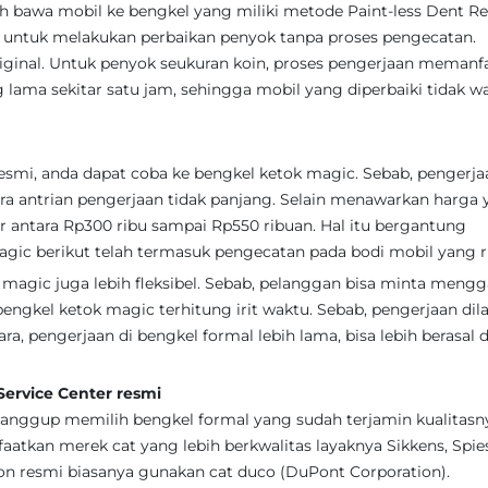
alah bawa mobil ke bengkel yang miliki metode Paint-less Dent 
 untuk melakukan perbaikan penyok tanpa proses pengecatan.
iginal. Untuk penyok seukuran koin, proses pengerjaan memanf
lama sekitar satu jam, sehingga mobil yang diperbaiki tidak wa
esmi, anda dapat coba ke bengkel ketok magic. Sebab, pengerja
ra antrian pengerjaan tidak panjang. Selain menawarkan harga
ar antara Rp300 ribu sampai Rp550 ribuan. Hal itu bergantung
agic berikut telah termasuk pengecatan pada bodi mobil yang r
 magic juga lebih fleksibel. Sebab, pelanggan bisa minta mengg
bengkel ketok magic terhitung irit waktu. Sebab, pengerjaan dil
, pengerjaan di bengkel formal lebih lama, bisa lebih berasal d
ervice Center resmi
 sanggup memilih bengkel formal yang sudah terjamin kualitasn
tkan merek cat yang lebih berkwalitas layaknya Sikkens, Spie
on resmi biasanya gunakan cat duco (DuPont Corporation).