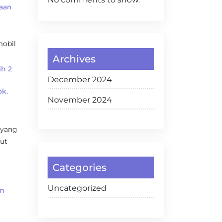
aan
mobil
Archives
ih 2
December 2024
ok.
November 2024
 yang
kut
Categories
Uncategorized
em