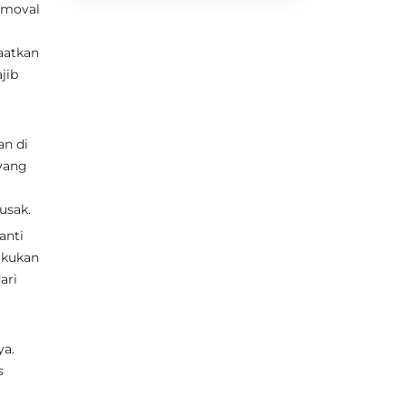
Removal
aatkan
jib
an di
 yang
usak.
anti
akukan
ari
ya.
s