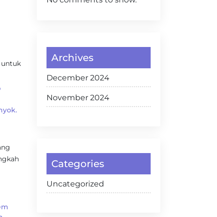
Archives
 untuk
December 2024
p
November 2024
nyok.
ang
angkah
Categories
Uncategorized
Lem