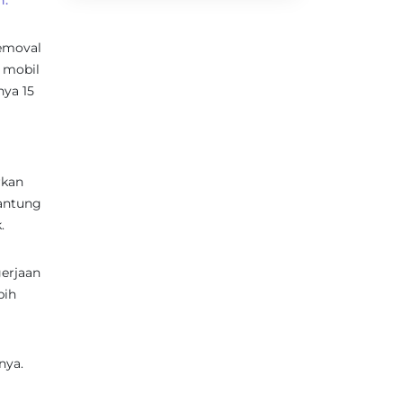
n.
Removal
 mobil
nya 15
rkan
gantung
.
gerjaan
bih
nya.