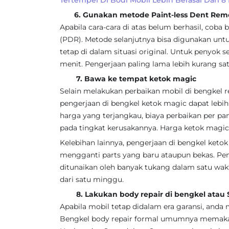
Tertempel Di Bodi Mobil Lebih Berasal Dari 8
6. Gunakan metode Paint-less Dent Remo
Apabila cara-cara di atas belum berhasil, cob
(PDR). Metode selanjutnya bisa digunakan unt
tetap di dalam situasi original. Untuk penyo
menit. Pengerjaan paling lama lebih kurang sa
7. Bawa ke tempat ketok magic
Selain melakukan perbaikan mobil di bengkel 
pengerjaan di bengkel ketok magic dapat lebih
harga yang terjangkau, biaya perbaikan per pan
pada tingkat kerusakannya. Harga ketok magic
Kelebihan lainnya, pengerjaan di bengkel ketok
mengganti parts yang baru ataupun bekas. Pen
ditunaikan oleh banyak tukang dalam satu wakt
dari satu minggu.
8. Lakukan body repair di bengkel atau S
Apabila mobil tetap didalam era garansi, and
Bengkel body repair formal umumnya memakai m