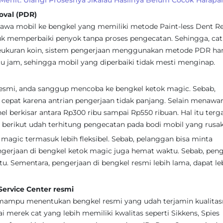
 Menit. Ulangi Prosesnya Jikalau Hasilnya Belum Cocok Harapa
val (PDR)
a bawa mobil ke bengkel yang memiliki metode Paint-less Dent 
uk memperbaiki penyok tanpa proses pengecatan. Sehingga, cat
k seukuran koin, sistem pengerjaan menggunakan metode PDR ha
tu jam, sehingga mobil yang diperbaiki tidak mesti menginap.
resmi, anda sanggup mencoba ke bengkel ketok magic. Sebab,
 cepat karena antrian pengerjaan tidak panjang. Selain menawa
el berkisar antara Rp300 ribu sampai Rp550 ribuan. Hal itu ter
 berikut udah terhitung pengecatan pada bodi mobil yang rusak
 magic termasuk lebih fleksibel. Sebab, pelanggan bisa minta
gerjaan di bengkel ketok magic juga hemat waktu. Sebab, pen
u. Sementara, pengerjaan di bengkel resmi lebih lama, dapat le
ervice Center resmi
a mampu menentukan bengkel resmi yang udah terjamin kualitas
erek cat yang lebih memiliki kwalitas seperti Sikkens, Spies