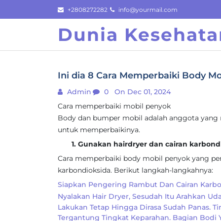
Skip
+2808272282
info@yourmail.com
to
Dunia Kesehata
content
Ini dia 8 Cara Memperbaiki Body Mo
Admin
0
On Dec 01, 2024
Cara memperbaiki mobil penyok
Body dan bumper mobil adalah anggota yang re
untuk memperbaikinya.
1. Gunakan hairdryer dan cairan karbond
Cara memperbaiki body mobil penyok yang per
karbondioksida. Berikut langkah-langkahnya:
Siapkan Pengering Rambut Dan Cairan Karbo
Nyalakan Hair Dryer, Sesudah Itu Arahkan Ud
Lakukan Tetap Hingga Dirasa Sudah Panas. T
Tergantung Tingkat Keparahan. Bagian Bodi